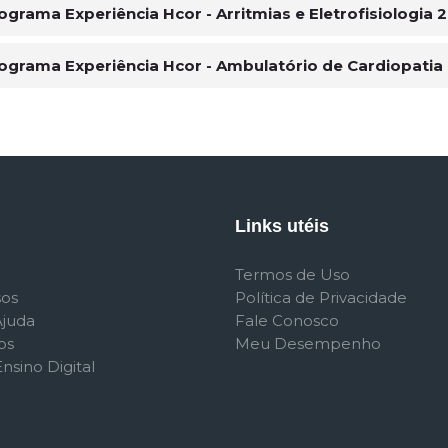
ograma Experiência Hcor - Arritmias e Eletrofisiologia 
ograma Experiência Hcor - Ambulatório de Cardiopatia 
Links utéis
Termos de Uso
sos
Política de Privacidade
Ajuda
Fale Conosco
os
Meu Desempenho
nsino Digital