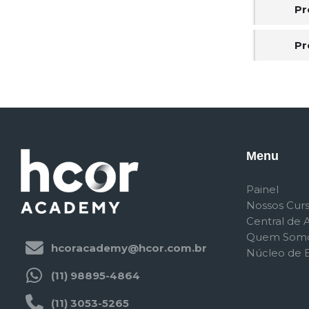
Pr
Pr
Menu
Painel
Nossos Cur
Central de 
Quem Som
hcoracademy@hcor.com.br
Núcleo de E
(11) 98895-4864
(11) 3053-5265