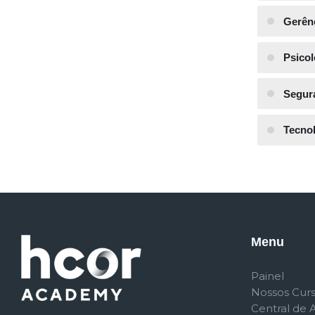
Gerênc
Psicol
Segur
Tecno
Menu
Painel
Nossos Cur
Central de 