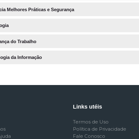
ia Melhores Práticas e Segurança
ogia
ança do Trabalho
logia da Informação
Links utéis
Termos de Uso
sos
Política de Privacidade
Ajuda
Fale Conosco