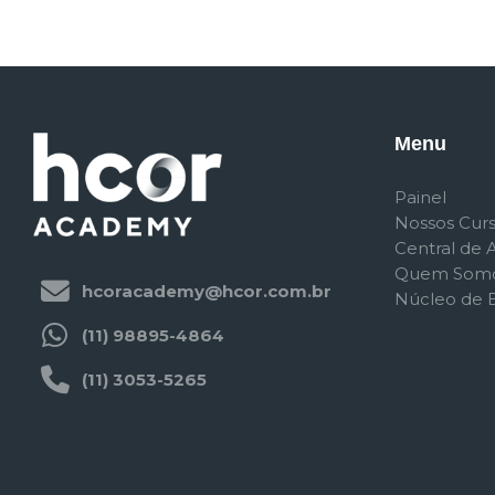
Menu
Painel
Nossos Cur
Central de 
Quem Som
hcoracademy@hcor.com.br
Núcleo de E
(11) 98895-4864
(11) 3053-5265