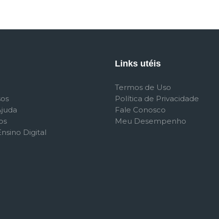
Links utéis
Termos de Uso
sos
Política de Privacidade
Ajuda
Fale Conosco
os
Meu Desempenho
nsino Digital